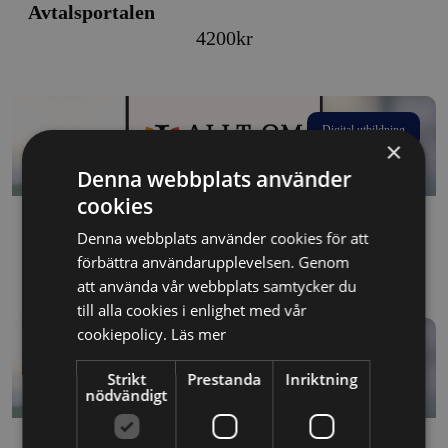
Avtalsportalen
4200
kr
Digital utbildning
×
Denna webbplats använder
cookies
Avtalsportalen
Denna webbplats använder cookies för att
Price
450
kr
–
4200
kr
förbättra användarupplevelsen. Genom
att använda vår webbplats samtycker du
range:
till alla cookies i enlighet med vår
450kr
cookiepolicy.
Läs mer
through
Digital utbildning
4200kr
Strikt
Prestanda
Inriktning
nödvändigt