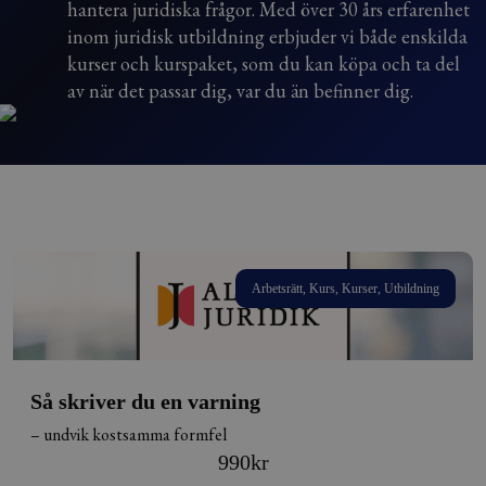
hantera juridiska frågor. Med över 30 års erfarenhet
inom juridisk utbildning erbjuder vi både enskilda
kurser och kurspaket, som du kan köpa och ta del
av när det passar dig, var du än befinner dig.
Arbetsrätt, Kurs, Kurser, Utbildning
Så skriver du en varning
– undvik kostsamma formfel
990
kr