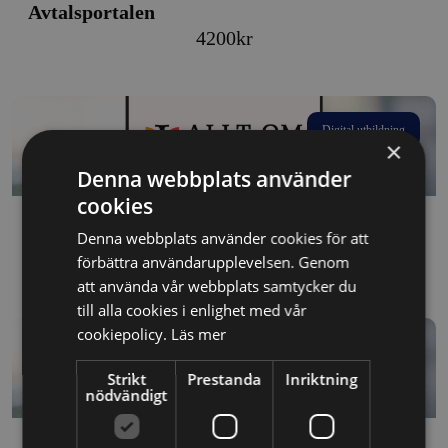
Avtalsportalen
4200
kr
Digital utbildning
×
Denna webbplats använder
cookies
Avtalsportalen
Denna webbplats använder cookies för att
Price
450
kr
–
4200
kr
förbättra användarupplevelsen. Genom
att använda vår webbplats samtycker du
range:
till alla cookies i enlighet med vår
450kr
cookiepolicy.
Läs mer
through
Digital utbildning
4200kr
Strikt
Prestanda
Inriktning
nödvändigt