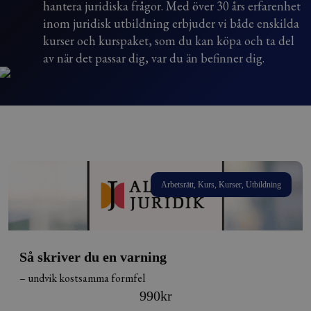
hantera juridiska frågor. Med över 30 års erfarenhet
inom juridisk utbildning erbjuder vi både enskilda
kurser och kurspaket, som du kan köpa och ta del
av när det passar dig, var du än befinner dig.
Arbetsrätt, Kurs, Kurser, Utbildning
Så skriver du en varning
– undvik kostsamma formfel
990
kr