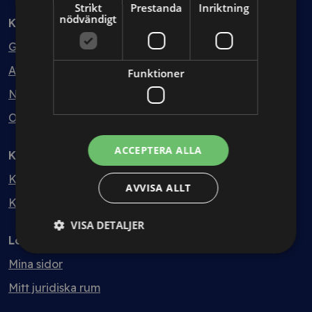
Strikt
Prestanda
Inriktning
nödvändigt
Kunskapsbank
Guider
Avtalsmallar
Funktioner
Nyheter
Ordlista
ACCEPTERA ALLA
Kontakt
Kontakt
AVVISA ALLT
Kvalitet & hållbarhet
VISA DETALJER
Logga in
Mina sidor
Mitt juridiska rum