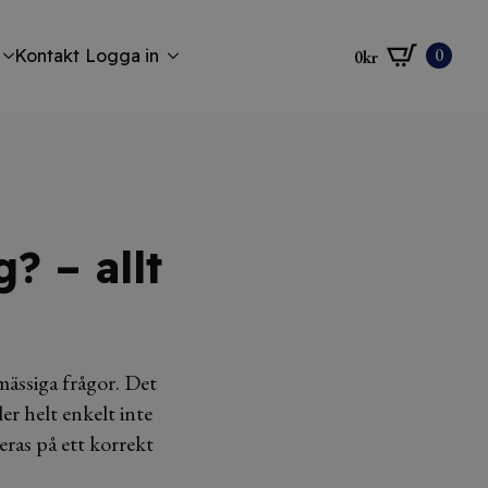
0
Kontakt
Logga in
0
kr
? – allt
mässiga frågor. Det
ler helt enkelt inte
ras på ett korrekt