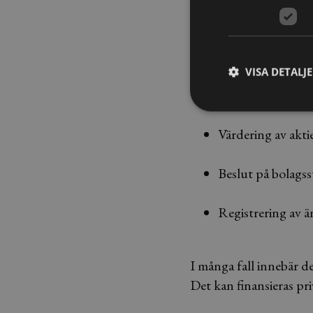
När en delägare vill lä
Diskussion mellan
VISA DETALJ
Kontroll av befin
Värdering av akti
Beslut på bolagss
Registrering av ä
I många fall innebär d
Det kan finansieras pr