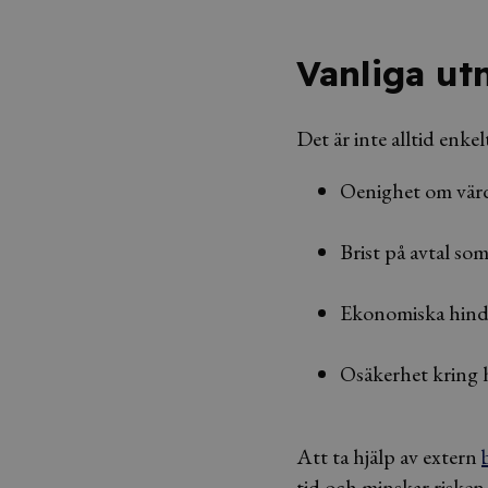
Vanliga ut
Det är inte alltid enke
Oenighet om värd
Brist på avtal som
Ekonomiska hinder
Osäkerhet kring h
Att ta hjälp av extern
tid och minskar risken 