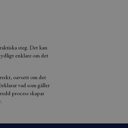
praktiska steg. Det kan
tydligt enklare om det
rrekt, oavsett om det
förklarar vad som gäller
beredd process skapar
.