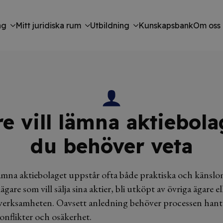
ng
Mitt juridiska rum
Utbildning
Kunskapsbank
Om oss
e vill lämna aktiebolag
du behöver veta
lämna aktiebolaget uppstår ofta både praktiska och känslo
are som vill sälja sina aktier, bli utköpt av övriga ägare el
i verksamheten. Oavsett anledning behöver processen hante
konflikter och osäkerhet.