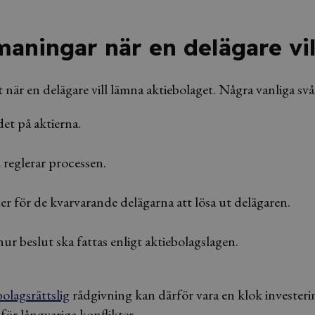
maningar när en delägare vi
lt när en delägare vill lämna aktiebolaget. Några vanliga svå
et på aktierna.
 reglerar processen.
 för de kvarvarande delägarna att lösa ut delägaren.
ur beslut ska fattas enligt aktiebolagslagen.
bolagsrättslig
rådgivning kan därför vara en klok investeri
för långvariga konflikter.