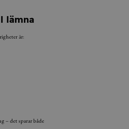
ll lämna
righeter är:
ng – det sparar både