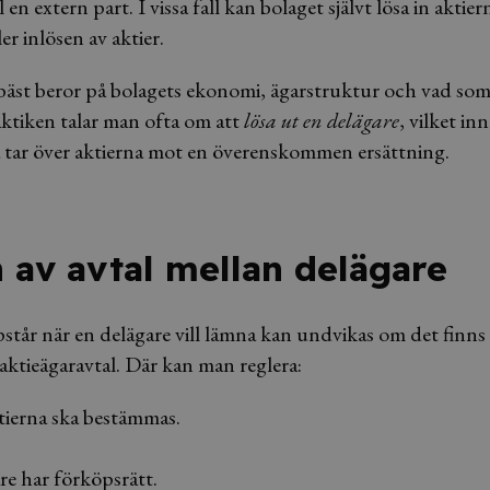
till en extern part. I vissa fall kan bolaget självt lösa in akt
er inlösen av aktier.
bäst beror på bolagets ekonomi, ägarstruktur och vad som s
aktiken talar man ofta om att
lösa ut en delägare
, vilket in
 tar över aktierna mot en överenskommen ersättning.
 av avtal mellan delägare
år när en delägare vill lämna kan undvikas om det finns 
aktieägaravtal. Där kan man reglera:
tierna ska bestämmas.
e har förköpsrätt.