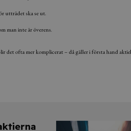
r utträdet ska se ut.
m man inte är överens.
lir det ofta mer komplicerat – då gäller i första hand aktie
aktierna