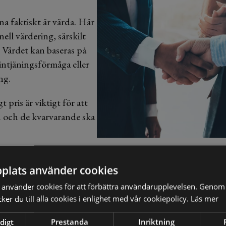
na faktiskt är värda. Här
ell värdering, särskilt
 Värdet kan baseras på
 intjäningsförmåga eller
ng.
 pris är viktigt för att
 och de kvarvarande ska
plats använder cookies
använder cookies för att förbättra användarupplevelsen. Genom 
er du till alla cookies i enlighet med vår cookiepolicy.
Läs mer
steg för steg
digt
Prestanda
Inriktning