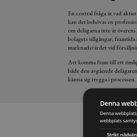
En central fråga är vad aktier
kan det behövas en profession
om delägarna inte är överens.
bolagets tillgångar, framtida
marknadsvärdet vid försäljni
Att komma fram till ett rimligt
både den avgående delägaren
känna sig trygga i processen.
Denna webb
Denna webbplats 
webbplats samtyck
Processen 
Strikt nödvän