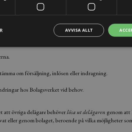
mna bolaget ser processen ofta ut så här:
 delägarna om hur utträdet ska ske.
ER
AVVISA ALLT
ACCE
tliga avtal (kompanjonsavtal, aktieägaravtal).
erna.
tämma om försäljning, inlösen eller indragning.
ndringar hos Bolagsverket vid behov.
et att övriga delägare behöver
lösa ut delägaren
genom att 
ivat eller genom bolaget, beroende på vilka möjligheter som