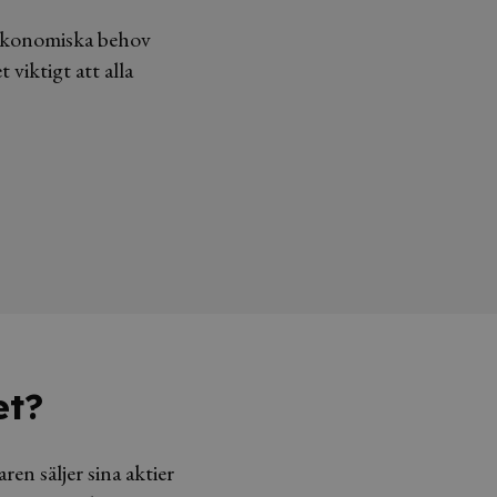
, ekonomiska behov
 viktigt att alla
et?
ren säljer sina aktier