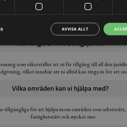
nflikten så snabbt och effektivt som möjligt.
hälften 
Vanliga frågor och svar
ER
AVVISA ALLT
ACCE
Hur fungerar Min Bolagsjurist?
mang som säkerställer att ni får tillgång till all den juridi
dgivning, vilket innebär att ni alltid kan ringa in för att s
Vilka områden kan vi hjälpa med?
finns tillgängliga för att hjälpa inom områden som arbetsrä
fastighetsrätt och mycket mer.