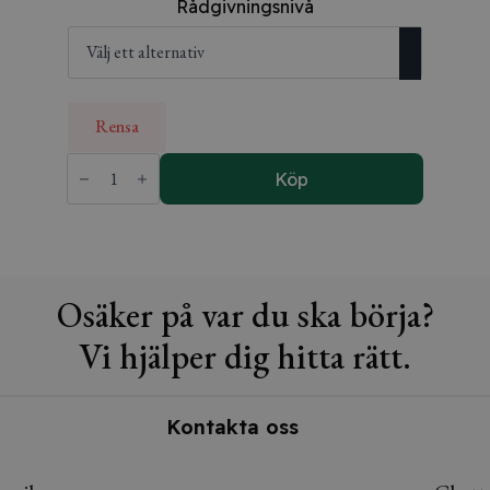
Rådgivningsnivå
Rensa
Rådgivning
-
Köp
Min
bolagsjurist
mängd
Osäker på var du ska börja?
Vi hjälper dig hitta rätt.
Kontakta oss