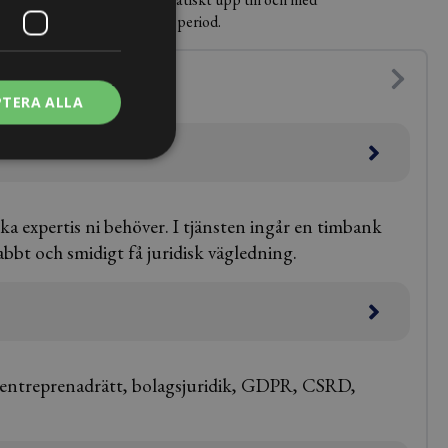
av timmarna vidare till nästa period.
PTERA ALLA
ska expertis ni behöver. I tjänsten ingår en timbank
nabbt och smidigt få juridisk vägledning.
tt, entreprenadrätt, bolagsjuridik, GDPR, CSRD,