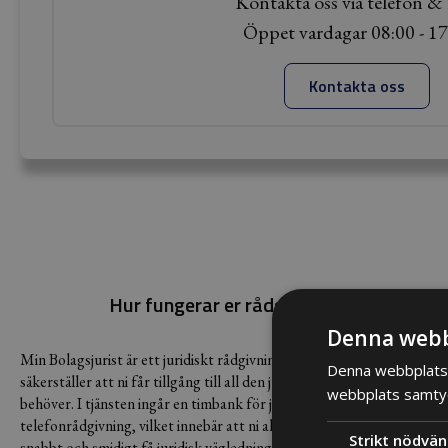
Kontakta oss via telefon & 
Öppet vardagar 08:00 - 17
Kontakta oss
Hur fungerar er rådgivning?
Denna webb
Min Bolagsjurist är ett juridiskt rådgivningsabonnemang som
Fö
Denna webbplats 
säkerställer att ni får tillgång till all den juridiska expertis ni
pr
webbplats samtyck
behöver. I tjänsten ingår en timbank för juridiska ärenden samt fri
ko
telefonrådgivning, vilket innebär att ni alltid kan ringa in för att
at
Strikt nödvän
snabbt och smidigt få juridisk vägledning.
Vi