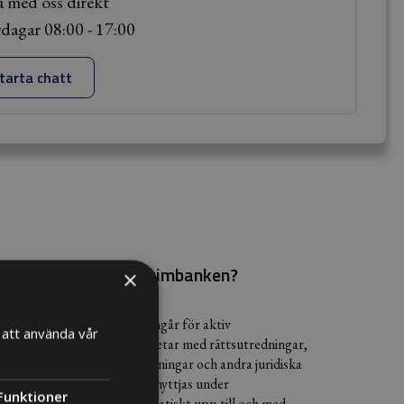
 med oss direkt
dagar 08:00 - 17:00
tarta chatt
Hur fungerar timbanken?
×
en är antalet timmar som ingår för aktiv
att använda vår
antering. Detta är när vi arbetar med rättsutredningar,
andet av avtal, avtalsgranskningar och andra juridiska
er. Om hela timbanken inte nyttjas under
Funktioner
angsperioden rullar automatiskt upp till och med