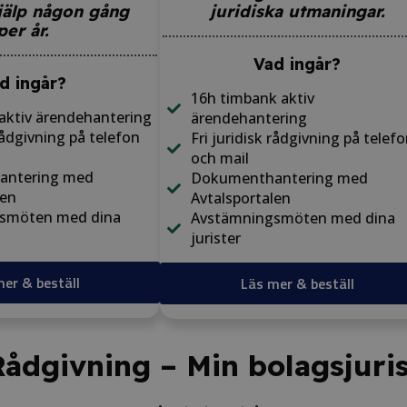
hjälp någon gång
juridiska utmaningar.
per år.
Vad ingår?
d ingår?
16h timbank aktiv
aktiv ärendehantering
ärendehantering
 rådgivning på telefon
Fri juridisk rådgivning på telef
och mail​
antering med
Dokumenthantering med
len
Avtalsportalen
smöten med dina
Avstämningsmöten med dina
jurister​
er & beställ
Läs mer & beställ
Rådgivning – Min bolagsjuris