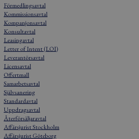
Förmedlingsavtal
Kommissionsavtal
Kompanjonsavtal
Konsultavtal
Leasingavtal
Letter of Intent (LOI)
Leverantörsavtal
Licensavtal
Offertmall
Samarbetsavtal
Självsanering
Standardavtal
Uppdragsavtal
Återförsäljaravtal
Affärsjurist Stockholm
Affärsjurist Göteborg