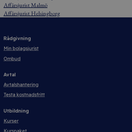
Affärsjurist Malmö
Affärsjurist Helsingborg
Rådgivning
Min bolagsjurist
Ombud
Avtal
Avtalshantering
Testa kostnadsfritt
Utbildning
Kurser
Kurspaket