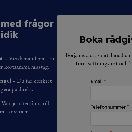
g med frågor
idik
Boka rådgi
Börja med ett samtal med en a
ut
– Vi säkerställer att du
förutsättningslöst och k
er kostsamma misstag.
ångel
– Du får konkret
Email
*
gera på direkt.
Våra jurister finns till
Telefonnummer
*
rättar vi mer.