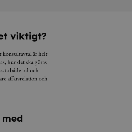
et viktigt?
t konsultavtal är helt
s, hur det ska göras
kosta både tid och
re affärsrelation och
l med