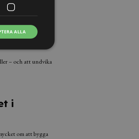
PTERA ALLA
ller – och att undvika
t i
 mycket om att bygga