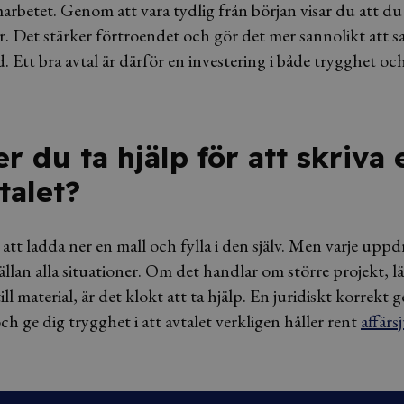
marbetet. Genom att vara tydlig från början visar du att d
ar. Det stärker förtroendet och gör det mer sannolikt att 
id. Ett bra avtal är därför en investering i både trygghet oc
 du ta hjälp för att skriva e
talet?
tt ladda ner en mall och fylla i den själv. Men varje uppd
sällan alla situationer. Om det handlar om större projekt, 
ill material, är det klokt att ta hjälp. En juridiskt korre
ch ge dig trygghet i att avtalet verkligen håller rent
affärs