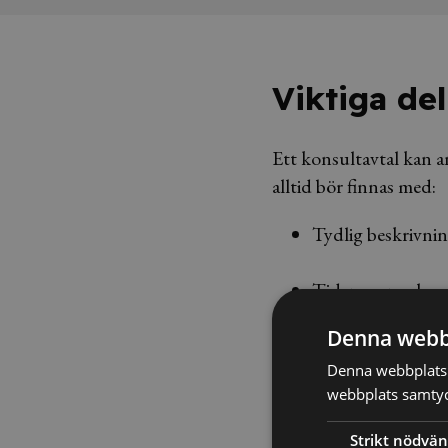
Viktiga del
Ett konsultavtal kan a
alltid bör finnas med:
Tydlig beskrivni
Tidsramar och ev
Denna webb
Ersättning och be
Denna webbplats 
webbplats samtyck
Ansvar och skyld
Strikt nödvän