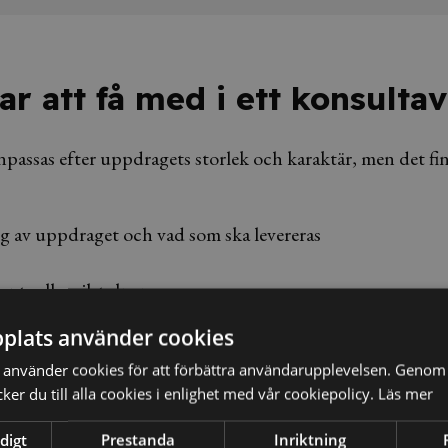
ar att få med i ett konsultav
npassas efter uppdragets storlek och karaktär, men det fin
ng av uppdraget och vad som ska levereras
entuella milstolpar
plats använder cookies
talningsvillkor
använder cookies för att förbättra användarupplevelsen. Genom 
er du till alla cookies i enlighet med vår cookiepolicy.
Läs mer
igheter för båda parter
digt
Prestanda
Inriktning