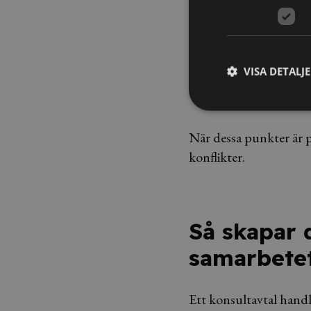
Regler för sekret
Äganderätt till re
VISA DETALJ
Rutiner vid förän
När dessa punkter är på
konflikter.
Så skapar 
samarbete
Ett konsultavtal handl