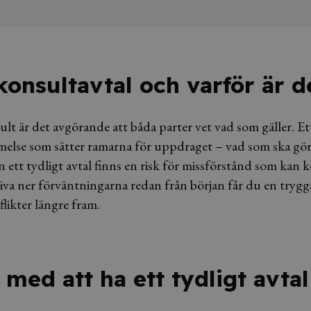
konsultavtal och varför är d
lt är det avgörande att båda parter vet vad som gäller. Et
else som sätter ramarna för uppdraget – vad som ska göra
tan ett tydligt avtal finns en risk för missförstånd som kan 
va ner förväntningarna redan från början får du en trygga
likter längre fram.
 med att ha ett tydligt avta