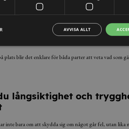
ess och hantering av information
sultat, material eller immateriella rättigheter
ER
AVVISA ALLT
ACCE
dringar eller avslut av uppdraget
 plats blir det enklare för båda parter att veta vad som gä
du långsiktighet och trygghe
t
ar inte bara om att skydda sig om något går fel, utan lika