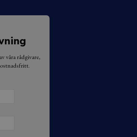
vning
v våra rådgivare,
ostnadsfritt.