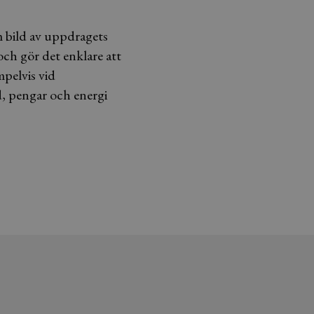
m bild av uppdragets
och gör det enklare att
mpelvis vid
id, pengar och energi