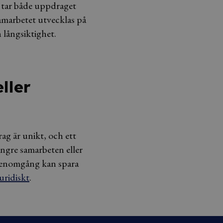
u tar både uppdraget
samarbetet utvecklas på
h långsiktighet.
ller
rag är unikt, och ett
längre samarbeten eller
kt genomgång kan spara
juridiskt
.