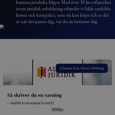
hantera juridiska frågor. Med över 30 års erfarenhet
inom juridisk utbildning erbjuder vi både enskilda
kurser och kurspaket, som du kan köpa och ta del
av när det passar dig, var du än befinner dig.
Arbetsrätt, Kurs, Kurser, Utbildning
Så skriver du en varning
– undvik kostsamma formfel
990
kr