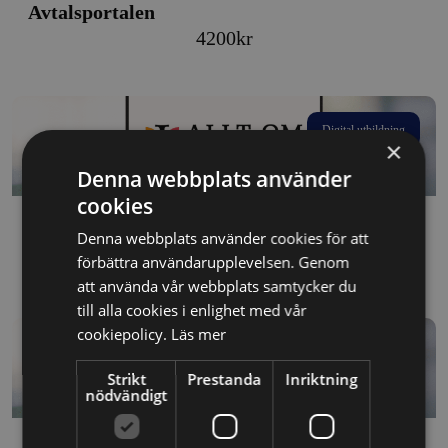
Avtalsportalen
4200
kr
Digital utbildning
×
Denna webbplats använder
cookies
Avtalsportalen
Denna webbplats använder cookies för att
Price
450
kr
–
4200
kr
förbättra användarupplevelsen. Genom
att använda vår webbplats samtycker du
range:
till alla cookies i enlighet med vår
450kr
cookiepolicy.
Läs mer
through
Digital utbildning
4200kr
Strikt
Prestanda
Inriktning
nödvändigt