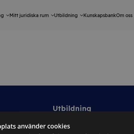
ng
Mitt juridiska rum
Utbildning
Kunskapsbank
Om oss
Utbildning
Kurser
plats använder cookies
tt
Kurspaket