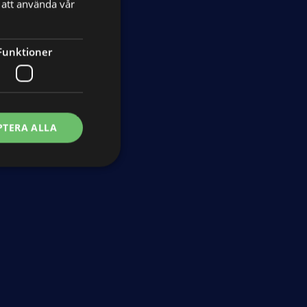
att använda vår
Nyheter
Ordlista
Funktioner
PTERA ALLA