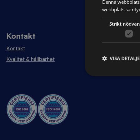
Denna webbplats 
webbplats samtyck
Strikt nödvän
Kontakt
Logga in
Kontakt
Mina sidor
VISA DETALJ
Kvalitet & hållbarhet
Mitt juridiska ru