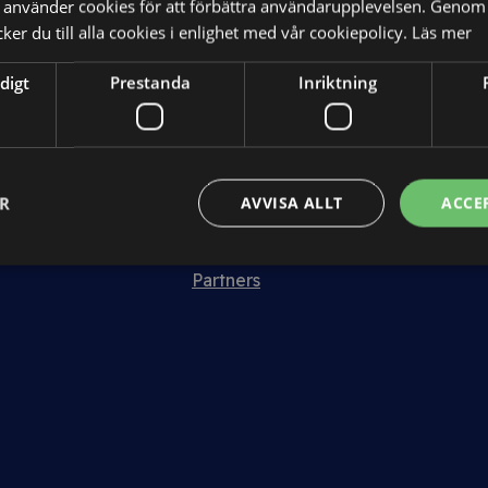
använder cookies för att förbättra användarupplevelsen. Genom 
Abonnemang
er du till alla cookies i enlighet med vår cookiepolicy.
Läs mer
Webbinarium
digt
Prestanda
Inriktning
Allt om Juridik
Om oss
ER
AVVISA ALLT
ACCE
m
Kundcase
Karriär
Partners