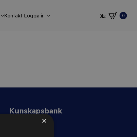
0
Kontakt
Logga in
0
kr
Kunskapsbank
×
Guider
Avtalsmallar