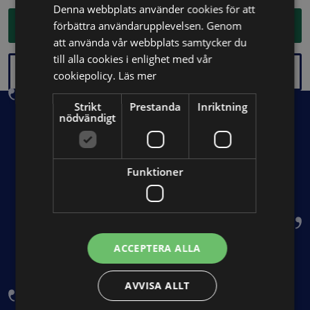
Denna webbplats använder cookies för att
Köp kurspaketet
förbättra användarupplevelsen. Genom
att använda vår webbplats samtycker du
till alla cookies i enlighet med vår
Se hela kursutbudet
cookiepolicy.
Läs mer
Allt om Juridik gör det enkelt för advokat- och
Strikt
Prestanda
Inriktning
nödvändigt
juristbyråer att kombinera juridiskt stöd med
effektiv administration. Tillsammans erbjuder vi
ett av marknadens starkaste erbjudanden, för att
Funktioner
jurister och advokater ska kunna arbeta effektivt
och tryggt, samtidigt som de kan fokusera på
sina klienter
ACCEPTERA ALLA
Therése Thard
Delägare, TimeApp Law
AVVISA ALLT
TimeApp Law hjälper juristbyråer att fokusera