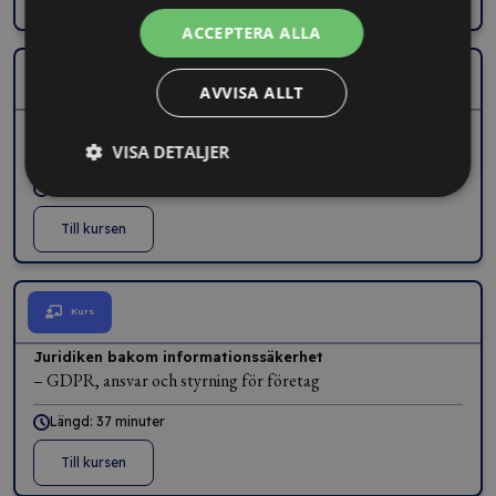
ACCEPTERA ALLA
Kurs
AVVISA ALLT
Så får dina anställda ett säkerhetstänk
– skapa en kultur där säkerheten är allas ansvar
VISA DETALJER
Längd: 30 minuter
Till kursen
Kurs
Juridiken bakom informationssäkerhet
– GDPR, ansvar och styrning för företag
Längd: 37 minuter
Till kursen