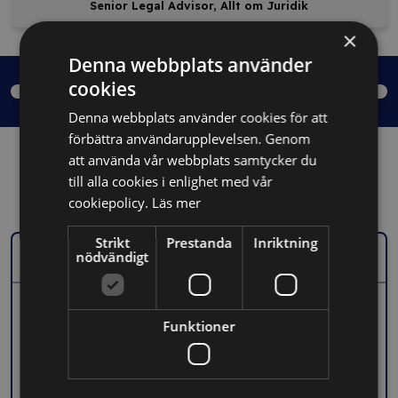
Senior Legal Advisor, Allt om Juridik
×
Denna webbplats använder
cookies
Denna webbplats använder cookies för att
förbättra användarupplevelsen. Genom
att använda vår webbplats samtycker du
till alla cookies i enlighet med vår
Relaterade kurser:
cookiepolicy.
Läs mer
Strikt
Prestanda
Inriktning
nödvändigt
Kurs
Marknadsföringens digitala lagar och regler
- cookies, samtycken och samarbeten för små och medelstora
Funktioner
företag
Längd: 44 minuter
Till kursen