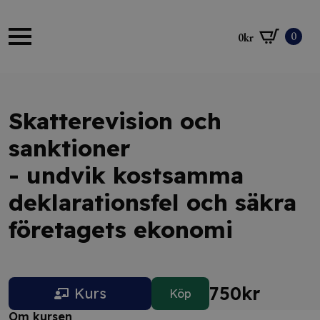
0
0
kr
Skatterevision och
sanktioner
- undvik kostsamma
deklarationsfel och säkra
företagets ekonomi
750
kr
Kurs
Köp
Om kursen