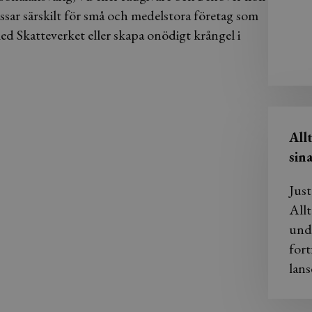
ssar särskilt för små och medelstora företag som
ed Skatteverket eller skapa onödigt krångel i
All
sin
Just
Allt
und
fort
lans