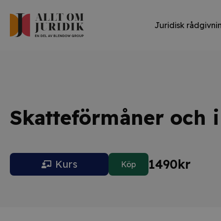
Juridisk rådgivni
Skatteförmåner och i
1490
kr
Kurs
Köp