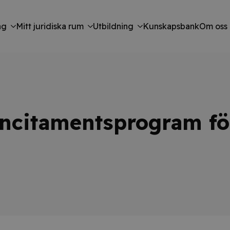
ng
Mitt juridiska rum
Utbildning
Kunskapsbank
Om oss
ncitamentsprogram för