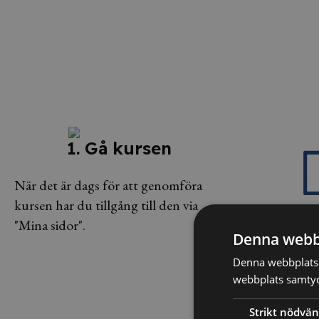
1. Gå kursen
När det är dags för att genomföra
kursen har du tillgång till den via
"Mina sidor".
Denna webb
2. Testa 
Denna webbplats 
webbplats samtyck
Efter kursen sät
på prov för att s
Strikt nödvän