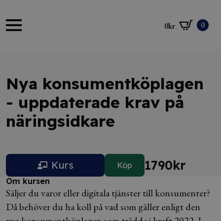
0
0
kr
Nya konsumentköplagen
- uppdaterade krav på
näringsidkare
1790
kr
Kurs
Köp
Om kursen
Säljer du varor eller digitala tjänster till konsumenter?
Då behöver du ha koll på vad som gäller enligt den
nya konsumentköplagen som trädde i kraft 2022. I