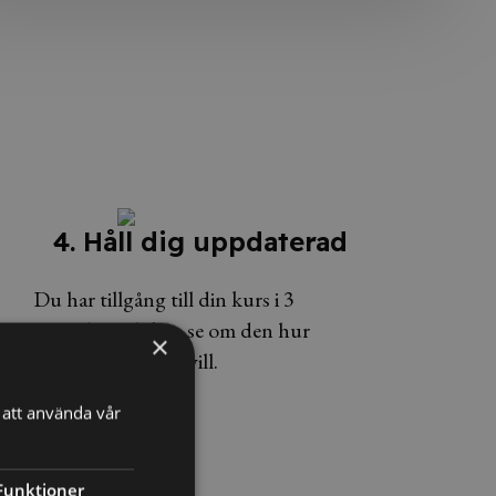
4. Håll dig uppdaterad
Du har tillgång till din kurs i 3
månader och kan se om den hur
×
många gånger du vill.
att använda vår
Funktioner