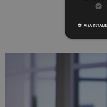
tagit till dig inn
VISA DETALJ