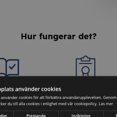
Hur fungerar det?
plats använder cookies
dina kunskaper
3. Få ditt personliga
använder cookies för att förbättra användarupplevelsen. Genom 
intyg
er du till alla cookies i enlighet med vår cookiepolicy.
Läs mer
ter vi dina kunskaper
äkerställa att du har
Efter godkänt resultat på
digt
Prestanda
Inriktning