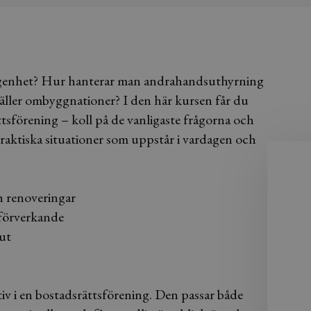
n lägenhet? Hur hanterar man andrahandsuthyrning
gäller ombyggnationer? I den här kursen får du
ättsförening – koll på de vanligaste frågorna och
praktiska situationer som uppstår i vardagen och
h renoveringar
 förverkande
lut
ktiv i en bostadsrättsförening. Den passar både