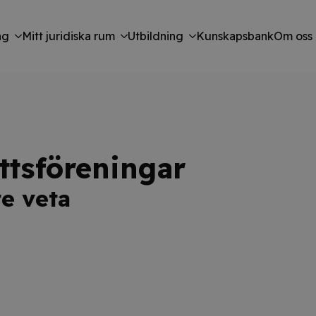
ng
Mitt juridiska rum
Utbildning
Kunskapsbank
Om oss
ttsföreningar
te veta