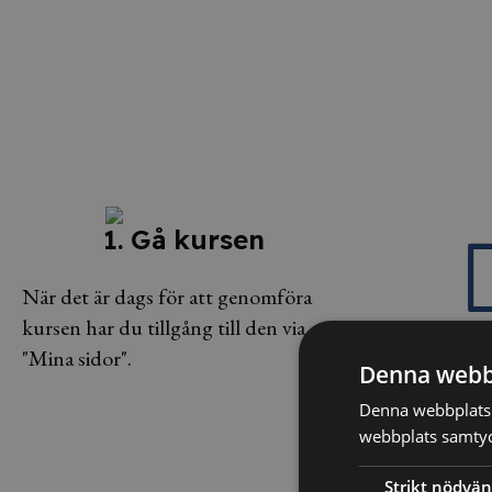
1. Gå kursen
När det är dags för att genomföra
kursen har du tillgång till den via
"Mina sidor".
Denna webb
2. Testa 
Denna webbplats 
webbplats samtyck
Efter kursen sät
på prov för att s
Strikt nödvän