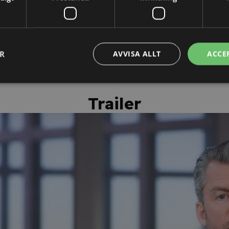
ehållet.
kunskapstestet erhåller du ett
personligt kursintyg.
ER
AVVISA ALLT
ACCE
Trailer