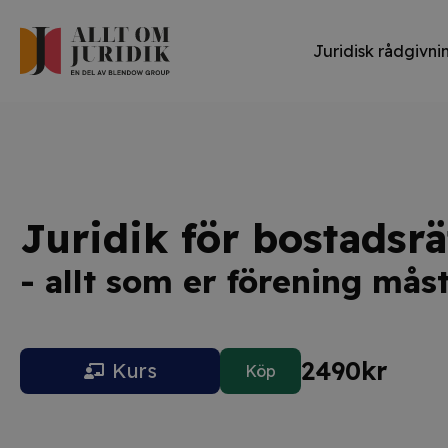
Juridisk rådgivni
Juridik för bostadsrä
- allt som er förening mås
2490
kr
Kurs
Köp