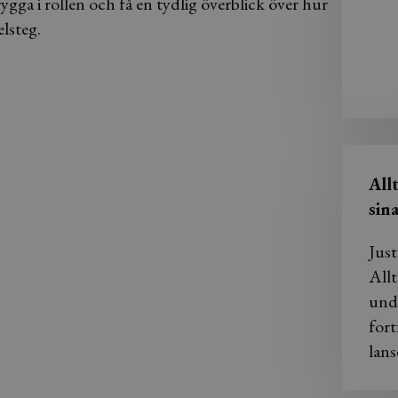
ygga i rollen och få en tydlig överblick över hur
elsteg.
All
sin
Just
Allt
und
fort
lans