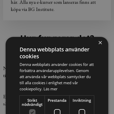
här. Alla nya e-kurser som lanseras finns att
köpa via BG Institute.
Hur fungerar det?
×
Denna webbplats använder
cookies
1. Gå kursen
Denna webbplats använder cookies för att
När det är dags för att genomföra kursen har du
förbättra användarupplevelsen. Genom
tillgång till den via "Mina sidor".
att använda vår webbplats samtycker du
till alla cookies i enlighet med vår
2. Testa dina kunskaper
cookiepolicy.
Läs mer
Efter kursen sätter vi dina kunskaper på prov för att
Strikt
Prestanda
Inriktning
säkerställa att du har tagit till dig innehållet.
nödvändigt
3. Få ditt personliga intyg