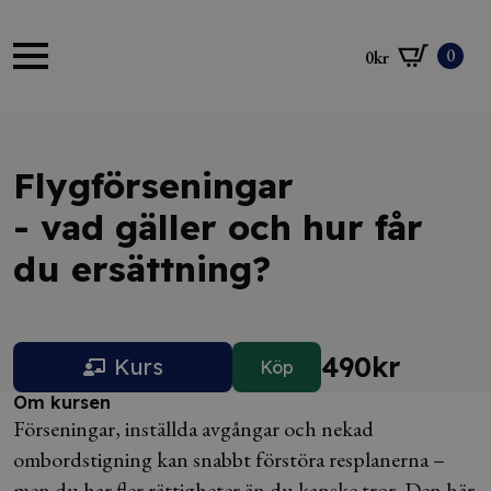
0
0
kr
Flygförseningar
- vad gäller och hur får
du ersättning?
490
kr
Kurs
Köp
Om kursen
Förseningar, inställda avgångar och nekad
ombordstigning kan snabbt förstöra resplanerna –
men du har fler rättigheter än du kanske tror. Den här