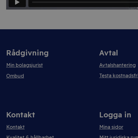
Rådgivning
Avtal
Min bolagsjurist
Avtalshantering
Testa kostnadsfri
Ombud
Kontakt
Logga in
Kontakt
Mina sidor
Kvalitet & hållbarhet
Mitt juridiska ru