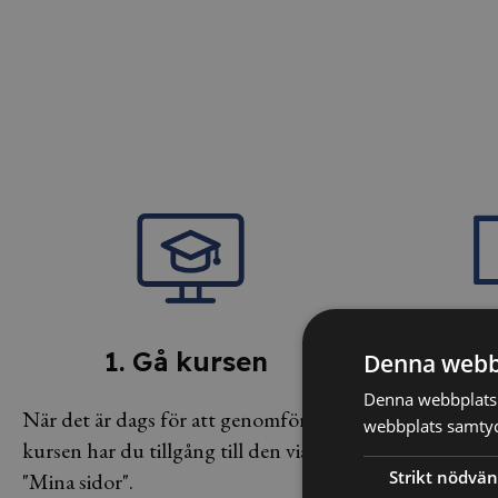
1. Gå kursen
2. Testa 
Denna webb
Denna webbplats 
När det är dags för att genomföra
Efter kursen sät
webbplats samtyck
kursen har du tillgång till den via
på prov för att s
Strikt nödvän
"Mina sidor".
tagit till dig inn