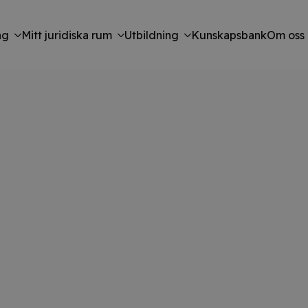
ng
Mitt juridiska rum
Utbildning
Kunskapsbank
Om oss