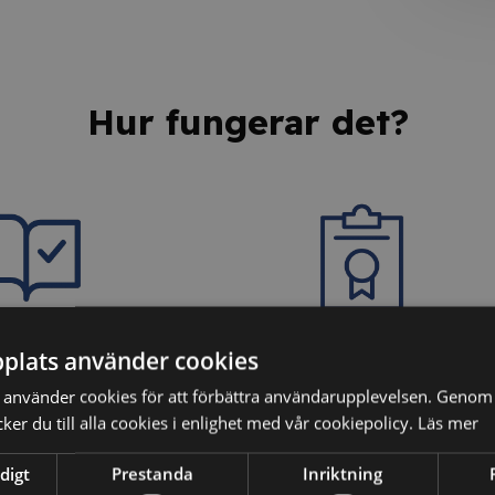
Hur fungerar det?
dina kunskaper
3. Få ditt personliga
plats använder cookies
intyg
använder cookies för att förbättra användarupplevelsen. Genom 
ter vi dina kunskaper
er du till alla cookies i enlighet med vår cookiepolicy.
Läs mer
äkerställa att du har
Efter godkänt resultat på
digt
Prestanda
Inriktning
ehållet.
kunskapstestet erhåller du ett