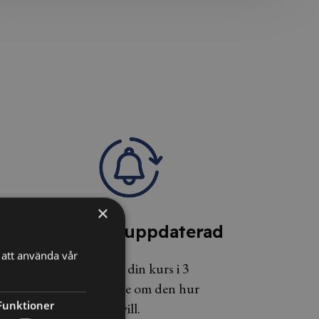
×
4. Håll dig uppdaterad
att använda vår
Du har tillgång till din kurs i 3
månader och kan se om den hur
Funktioner
många gånger du vill.