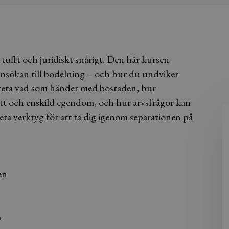
tufft och juridiskt snårigt. Den här kursen
n ansökan till bodelning – och hur du undviker
 veta vad som händer med bostaden, hur
rätt och enskild egendom, och hur arvsfrågor kan
ta verktyg för att ta dig igenom separationen på
en
m