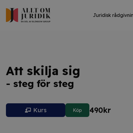
Juridisk rådgivni
Att skilja sig
- steg för steg
490
kr
Kurs
Köp