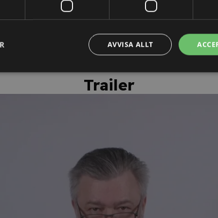
personligt kursintyg.
ER
AVVISA ALLT
ACCE
Trailer