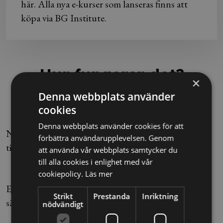
här. Alla nya e-kurser som lanseras finns att
köpa via BG Institute.
Hur fungerar det?
×
Denna webbplats använder
cookies
1. Gå kursen
Denna webbplats använder cookies för att
När det är dags för att genomföra kursen har du
förbättra användarupplevelsen. Genom
tillgång till den via "Mina sidor".
att använda vår webbplats samtycker du
till alla cookies i enlighet med vår
2. Testa dina kunskaper
cookiepolicy.
Läs mer
Efter kursen sätter vi dina kunskaper på prov för att
Strikt
Prestanda
Inriktning
säkerställa att du har tagit till dig innehållet.
nödvändigt
3. Få ditt personliga intyg