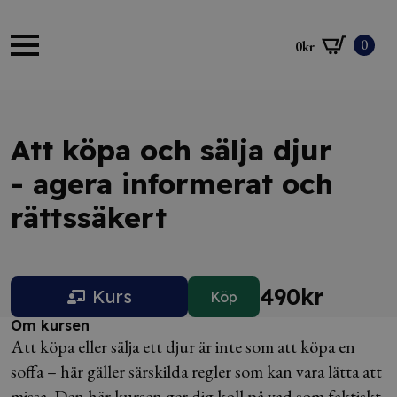
0
0
kr
Att köpa och sälja djur
- agera informerat och
rättssäkert
490
kr
Kurs
Köp
Om kursen
Att köpa eller sälja ett djur är inte som att köpa en
soffa – här gäller särskilda regler som kan vara lätta att
missa. Den här kursen ger dig koll på vad som faktiskt