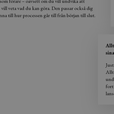
er som förare – oavsett om du vill undvika att
h vill veta vad du kan göra. Den passar också dig
 till hur processen går till från början till slut.
All
sin
Just
Allt
und
fort
lans