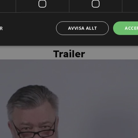
personligt kursintyg.
ER
AVVISA ALLT
ACCE
Trailer