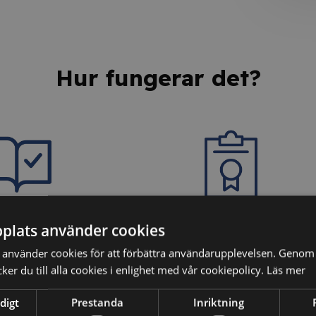
Hur fungerar det?
dina kunskaper
3. Få ditt personliga
plats använder cookies
intyg
använder cookies för att förbättra användarupplevelsen. Genom 
ter vi dina kunskaper
er du till alla cookies i enlighet med vår cookiepolicy.
Läs mer
äkerställa att du har
Efter godkänt resultat på
digt
Prestanda
Inriktning
ehållet.
kunskapstestet erhåller du ett