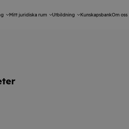
ng
Mitt juridiska rum
Utbildning
Kunskapsbank
Om oss
eter