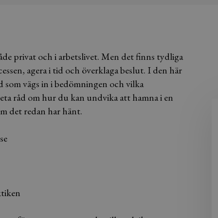
de privat och i arbetslivet. Men det finns tydliga
cessen, agera i tid och överklaga beslut. I den här
vad som vägs in i bedömningen och vilka
reta råd om hur du kan undvika att hamna i en
om det redan har hänt.
lse
ktiken