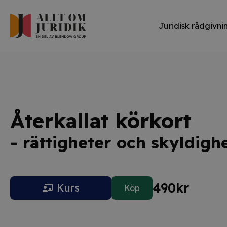
Juridisk rådgivni
Återkallat körkort
- rättigheter och skyldigh
490
kr
Kurs
Köp