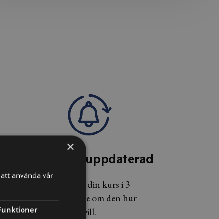
×
4. Håll dig uppdaterad
att använda vår
Du har tillgång till din kurs i 3
månader och kan se om den hur
Funktioner
många gånger du vill.