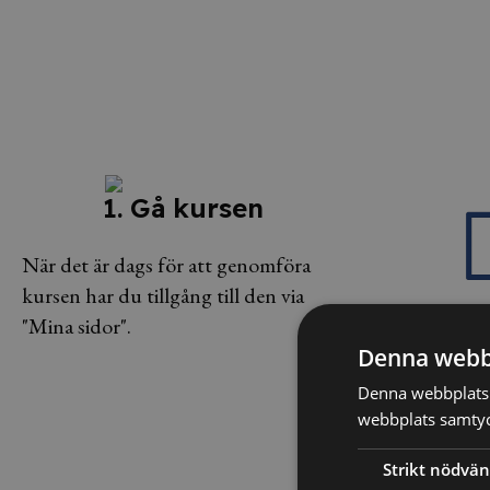
1. Gå kursen
När det är dags för att genomföra
kursen har du tillgång till den via
"Mina sidor".
2. Testa 
Denna webb
Denna webbplats 
Efter kursen sät
webbplats samtyck
på prov för att s
Strikt nödvän
tagit till dig inn