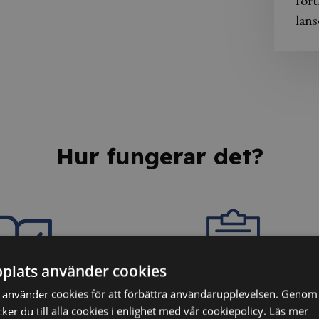
fort
lans
Hur fungerar det?
plats använder cookies
använder cookies för att förbättra användarupplevelsen. Genom 
dina kunskaper
3. Få ditt personliga
er du till alla cookies i enlighet med vår cookiepolicy.
Läs mer