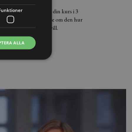
Funktioner
Du har tillgång till din kurs i 3
månader och kan se om den hur
många gånger du vill.
PTERA ALLA