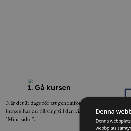
1. Gå kursen
När det är dags för att genomföra
kursen har du tillgång till den via
Denna webb
"Mina sidor".
Denna webbplats 
2. Testa 
webbplats samtyck