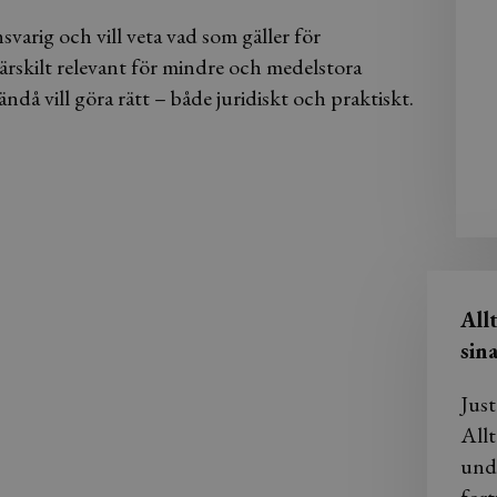
varig och vill veta vad som gäller för
ärskilt relevant för mindre och medelstora
då vill göra rätt – både juridiskt och praktiskt.
All
sin
Just
Allt
und