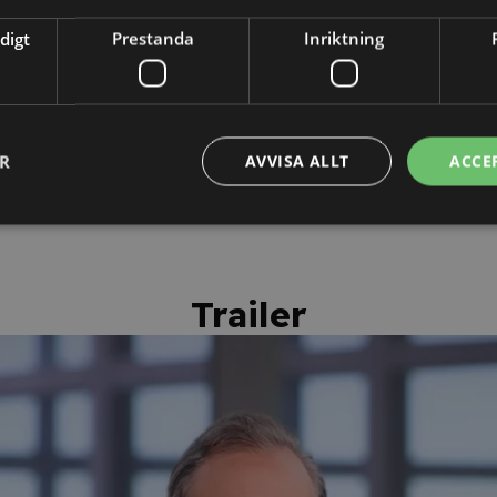
intyg
digt
Prestanda
Inriktning
ter vi dina kunskaper
äkerställa att du har
Efter godkänt resultat på
ehållet.
kunskapstestet erhåller du ett
personligt kursintyg.
ER
AVVISA ALLT
ACCE
Trailer