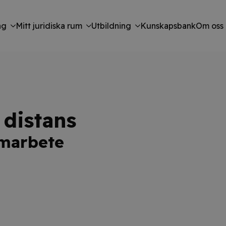
ng
Mitt juridiska rum
Utbildning
Kunskapsbank
Om oss
 distans
emarbete