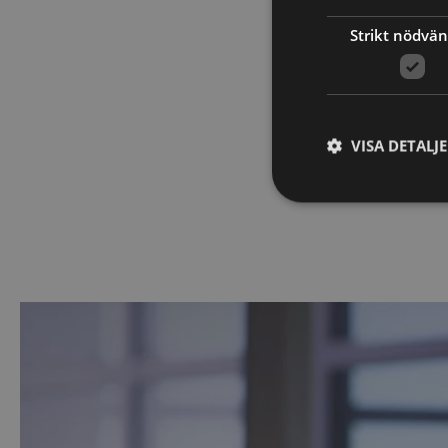
Strikt nödvän
Efter kursen sät
på prov för att s
tagit till dig inn
VISA DETALJ