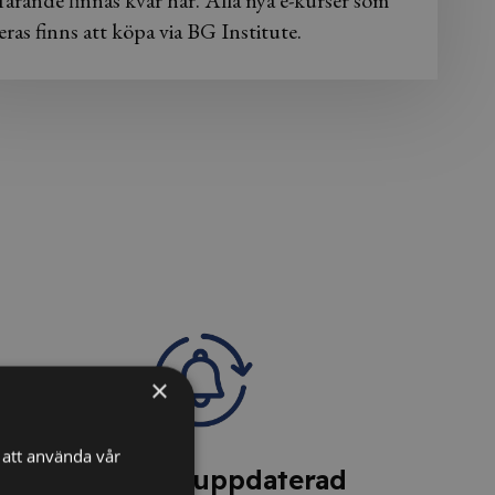
farande finnas kvar här. Alla nya e-kurser som
eras finns att köpa via BG Institute.
×
att använda vår
4. Håll dig uppdaterad