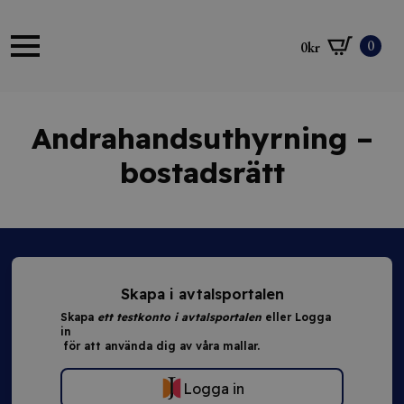
0
0
kr
Andrahandsuthyrning –
bostadsrätt
Skapa i avtalsportalen
Skapa
ett testkonto i avtalsportalen
eller Logga
in
för att använda dig av våra mallar.
Logga in