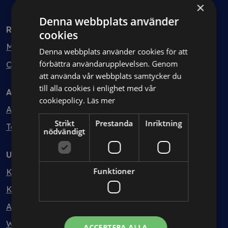
×
Denna webbplats använder
Rådgivning
cookies
Min bolagsjurist
Denna webbplats använder cookies för att
förbättra användarupplevelsen. Genom
Ombud
att använda vår webbplats samtycker du
till alla cookies i enlighet med vår
Avtal
cookiepolicy.
Läs mer
Avtalshantering
Strikt
Prestanda
Inriktning
Testa kostnadsfritt
nödvändigt
Utbildning
Funktioner
Kurser
Kurspaket
Abonnemang
Webbinarium
ACCEPTERA ALLA