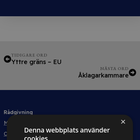
TIDIGARE ORD
Yttre gräns – EU
NÄSTA ORD
Åklagarkammare
Rådgivning
×
Min bolagsjurist
Denna webbplats använder
Ombud
cookies