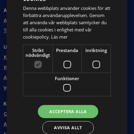
Denna webbplats använder cookies för att
Avtal
förbättra användarupplevelsen. Genom
Avtalshantering
att använda vår webbplats samtycker du
till alla cookies i enlighet med vår
Testa kostnadsfritt
cookiepolicy.
Läs mer
Utbildning
Strikt
Prestanda
Inriktning
nödvändigt
Kurser
Kurspaket
Abonnemang
Funktioner
Webbinarium
Kunskapsbank
ACCEPTERA ALLA
Guider
Avtalsmallar
AVVISA ALLT