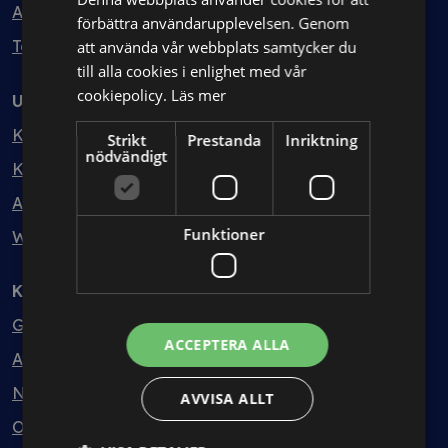
Avtalshantering
förbättra användarupplevelsen. Genom
Testa kostnadsfritt
att använda vår webbplats samtycker du
till alla cookies i enlighet med vår
cookiepolicy.
Läs mer
Utbildning
Kurser
Strikt
Prestanda
Inriktning
nödvändigt
Kurspaket
Abonnemang
Funktioner
Webbinarium
Kunskapsbank
Guider
ACCEPTERA ALLA
Avtalsmallar
Nyheter
AVVISA ALLT
Ordlista