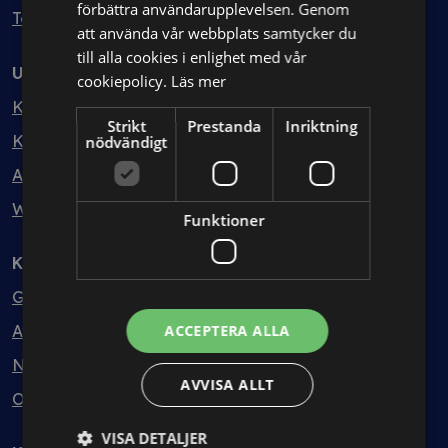
förbättra användarupplevelsen. Genom
Testa kostnadsfritt
att använda vår webbplats samtycker du
till alla cookies i enlighet med vår
Utbildning
cookiepolicy.
Läs mer
Kurser
Strikt
Prestanda
Inriktning
Kurspaket
nödvändigt
Abonnemang
Webbinarium
Funktioner
Kunskapsbank
Guider
Avtalsmallar
ACCEPTERA ALLA
Nyheter
AVVISA ALLT
Ordlista
VISA DETALJER