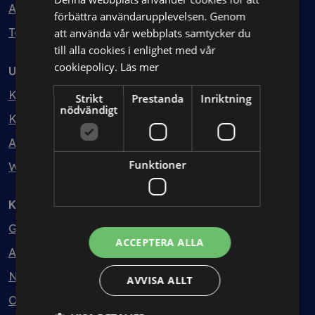
Avtalshantering
förbättra användarupplevelsen. Genom
Testa kostnadsfritt
att använda vår webbplats samtycker du
till alla cookies i enlighet med vår
cookiepolicy.
Läs mer
Utbildning
Kurser
Strikt
Prestanda
Inriktning
nödvändigt
Kurspaket
Abonnemang
Funktioner
Webbinarium
Kunskapsbank
Guider
ACCEPTERA ALLA
Avtalsmallar
Nyheter
AVVISA ALLT
Ordlista