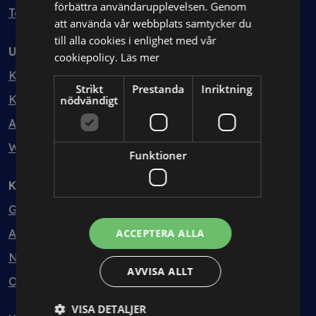
förbättra användarupplevelsen. Genom
Testa kostnadsfritt
att använda vår webbplats samtycker du
till alla cookies i enlighet med vår
Utbildning
cookiepolicy.
Läs mer
Kurser
Strikt
Prestanda
Inriktning
Kurspaket
nödvändigt
Abonnemang
Webbinarium
Funktioner
Kunskapsbank
Guider
Avtalsmallar
ACCEPTERA ALLA
Nyheter
AVVISA ALLT
Ordlista
VISA DETALJER