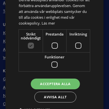
Avtalshantering
förbättra användarupplevelsen. Genom
Testa kostnadsfritt
att använda vår webbplats samtycker du
till alla cookies i enlighet med vår
cookiepolicy.
Läs mer
Utbildning
Kurser
Strikt
Prestanda
Inriktning
nödvändigt
Kurspaket
Abonnemang
Funktioner
Webbinarium
Kunskapsbank
Guider
ACCEPTERA ALLA
Avtalsmallar
Nyheter
AVVISA ALLT
Ordlista