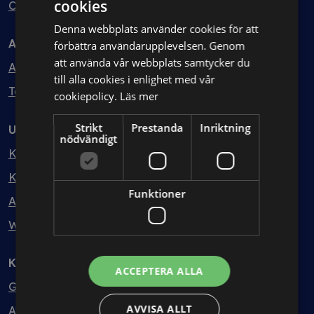
cookies
Ombud
Denna webbplats använder cookies för att
Avtal
förbättra användarupplevelsen. Genom
att använda vår webbplats samtycker du
Avtalshantering
till alla cookies i enlighet med vår
Testa kostnadsfritt
cookiepolicy.
Läs mer
Strikt
Prestanda
Inriktning
Utbildning
nödvändigt
Kurser
Kurspaket
Funktioner
Abonnemang
Webbinarium
Kunskapsbank
ACCEPTERA ALLA
Guider
AVVISA ALLT
Avtalsmallar