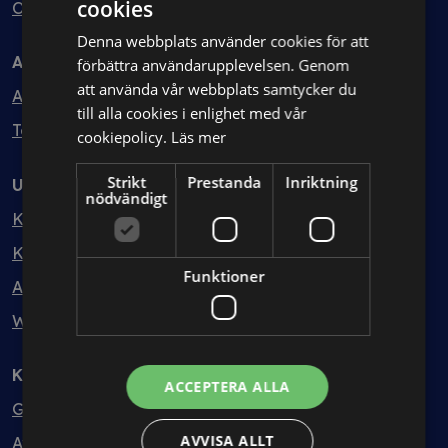
cookies
Ombud
Denna webbplats använder cookies för att
Avtal
förbättra användarupplevelsen. Genom
att använda vår webbplats samtycker du
Avtalshantering
till alla cookies i enlighet med vår
Testa kostnadsfritt
cookiepolicy.
Läs mer
Strikt
Prestanda
Inriktning
Utbildning
nödvändigt
Kurser
Kurspaket
Funktioner
Abonnemang
Webbinarium
Kunskapsbank
ACCEPTERA ALLA
Guider
AVVISA ALLT
Avtalsmallar