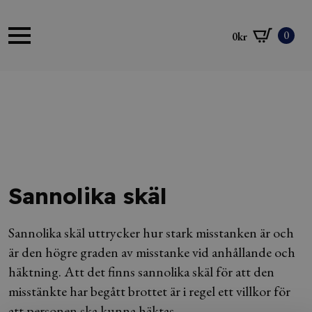
0
0
kr
Sannolika skäl
Sannolika skäl uttrycker hur stark misstanken är och
är den högre graden av misstanke vid anhållande och
häktning. Att det finns sannolika skäl för att den
misstänkte har begått brottet är i regel ett villkor för
att personen ska kunna häktas.