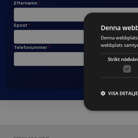
Efternamn
*
Epost
*
Denna webb
Denna webbplats 
webbplats samtyck
Telefonummer
*
Strikt nödvän
VISA DETALJ