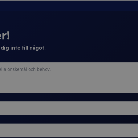
r!
ig inte till något.