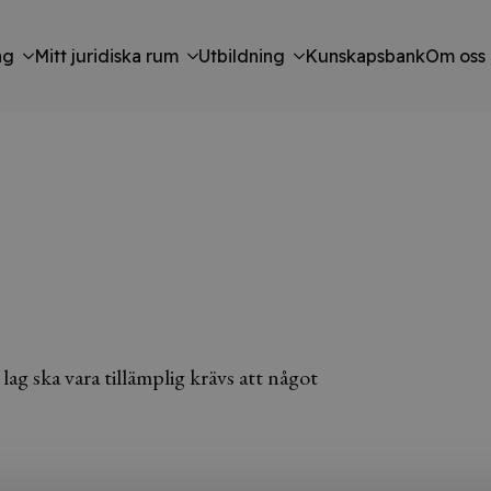
ng
Mitt juridiska rum
Utbildning
Kunskapsbank
Om oss
 lag ska vara tillämplig krävs att något