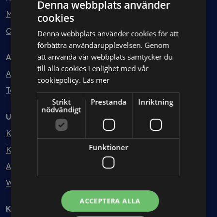
Denna webbplats använder
Min bolagsjurist
cookies
Ombud
Denna webbplats använder cookies för att
förbättra användarupplevelsen. Genom
att använda vår webbplats samtycker du
Avtal
till alla cookies i enlighet med vår
Avtalshantering
cookiepolicy.
Läs mer
Testa kostnadsfritt
Strikt
Prestanda
Inriktning
nödvändigt
Utbildning
Kurser
Funktioner
Kurspaket
Abonnemang
Webbinarium
ACCEPTERA ALLA
Kunskapsbank