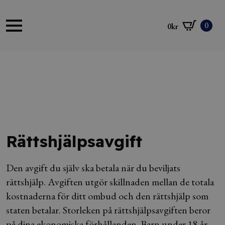
0
0
kr
Rättshjälpsavgift
Den avgift du själv ska betala när du beviljats
rättshjälp. Avgiften utgör skillnaden mellan de totala
kostnaderna för ditt ombud och den rättshjälp som
staten betalar. Storleken på rättshjälpsavgiften beror
på dina ekonomiska förhållanden. Barn under 18 år