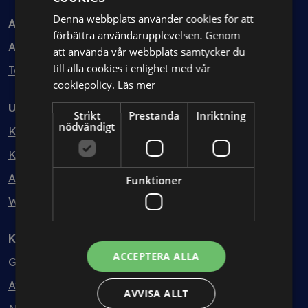
Denna webbplats använder cookies för att
Avtal
förbättra användarupplevelsen. Genom
Avtalshantering
att använda vår webbplats samtycker du
till alla cookies i enlighet med vår
Testa kostnadsfritt
cookiepolicy.
Läs mer
Utbildning
Strikt
Prestanda
Inriktning
nödvändigt
Kurser
Kurspaket
Abonnemang
Funktioner
Webbinarium
Kunskapsbank
ACCEPTERA ALLA
Guider
Avtalsmallar
AVVISA ALLT