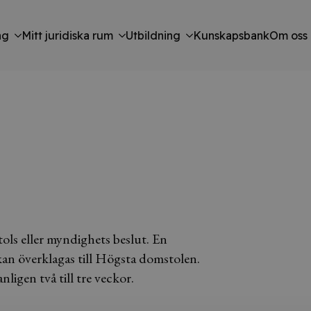
ng
Mitt juridiska rum
Utbildning
Kunskapsbank
Om oss
ols eller myndighets beslut. En
kan överklagas till Högsta domstolen.
nligen två till tre veckor.