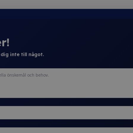
r!
ig inte till något.