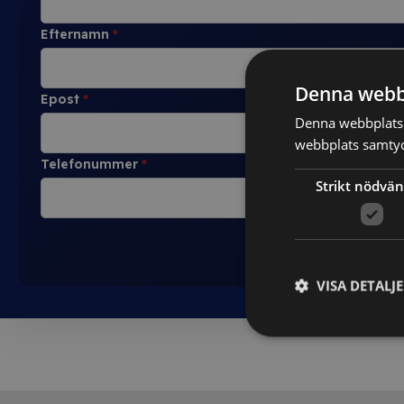
Efternamn
*
Denna webb
Epost
*
Denna webbplats 
webbplats samtyck
Telefonummer
*
Strikt nödvän
VISA DETALJ