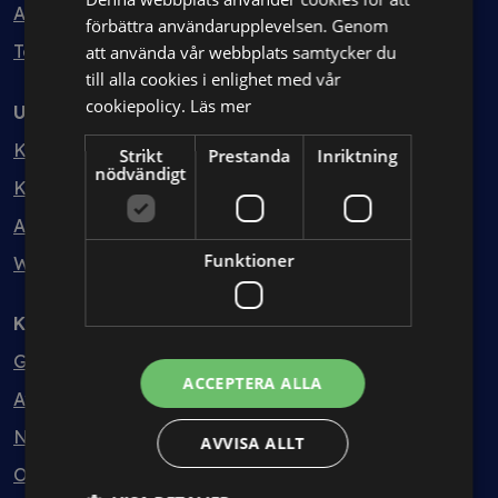
Avtalshantering
förbättra användarupplevelsen. Genom
Testa kostnadsfritt
att använda vår webbplats samtycker du
till alla cookies i enlighet med vår
cookiepolicy.
Läs mer
Utbildning
Kurser
Strikt
Prestanda
Inriktning
nödvändigt
Kurspaket
Abonnemang
Funktioner
Webbinarium
Kunskapsbank
Guider
ACCEPTERA ALLA
Avtalsmallar
Nyheter
AVVISA ALLT
Ordlista