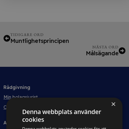
TIDIGARE ORD
Muntlighetsprincipen
NÄSTA ORD
Målsägande
Rådgivning
Min bolagsjurist
×
Ombud
Denna webbplats använder
cookies
Avtal
Denna webbplats använder cookies för att