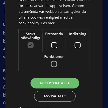
Avtalshantering
förbättra användarupplevelsen. Genom
Testa kostnadsfritt
att använda vår webbplats samtycker du
till alla cookies i enlighet med vår
cookiepolicy.
Läs mer
Utbildning
Kurser
Strikt
Prestanda
Inriktning
nödvändigt
Kurspaket
Abonnemang
Funktioner
Webbinarium
Kunskapsbank
Guider
ACCEPTERA ALLA
Avtalsmallar
Nyheter
AVVISA ALLT
Ordlista