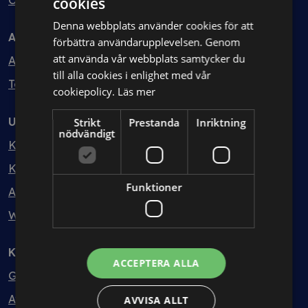
Ombud
cookies
Denna webbplats använder cookies för att
Avtal
förbättra användarupplevelsen. Genom
att använda vår webbplats samtycker du
Avtalshantering
till alla cookies i enlighet med vår
Testa kostnadsfritt
cookiepolicy.
Läs mer
Utbildning
Strikt
Prestanda
Inriktning
nödvändigt
Kurser
Kurspaket
Funktioner
Abonnemang
Webbinarium
Kunskapsbank
ACCEPTERA ALLA
Guider
Avtalsmallar
AVVISA ALLT