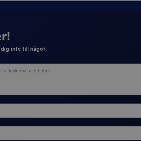
r!
ig inte till något.