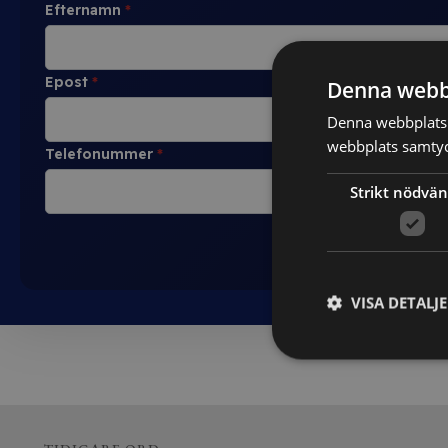
Efternamn
*
Epost
*
Denna webb
Denna webbplats 
webbplats samtyck
Telefonummer
*
Strikt nödvän
VISA DETALJ