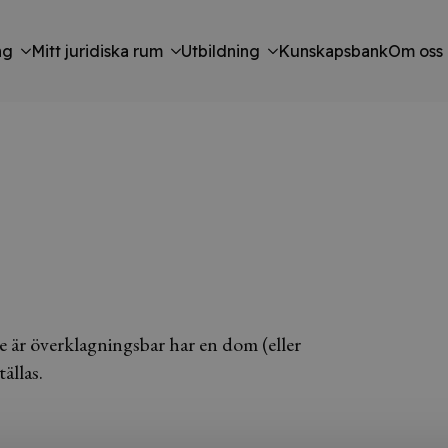
ng
Mitt juridiska rum
Utbildning
Kunskapsbank
Om oss
e är överklagningsbar har en dom (eller
ällas.