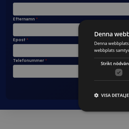
Efternamn
*
Denna webb
Epost
*
Denna webbplats 
webbplats samtyck
Telefonummer
*
Strikt nödvän
VISA DETALJ