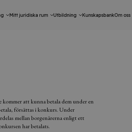
ng
Mitt juridiska rum
Utbildning
Kunskapsbank
Om oss
inte kommer att kunna betala dem under en
betala, försättas i konkurs. Under
delas mellan borgenärerna enligt ett
onkursen har betalats.