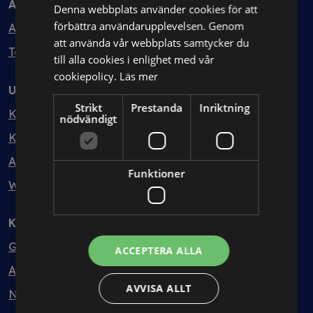
Avtal
Denna webbplats använder cookies för att
förbättra användarupplevelsen. Genom
Avtalshantering
att använda vår webbplats samtycker du
Testa kostnadsfritt
till alla cookies i enlighet med vår
cookiepolicy.
Läs mer
Utbildning
Strikt
Prestanda
Inriktning
Kurser
nödvändigt
Kurspaket
Abonnemang
Funktioner
Webbinarium
Kunskapsbank
Guider
ACCEPTERA ALLA
Avtalsmallar
AVVISA ALLT
Nyheter