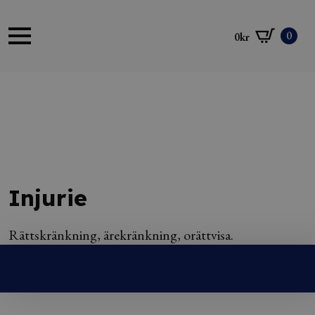
0
0
kr
Injurie
Rättskränkning, ärekränkning, orättvisa.