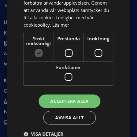
förbättra användarupplevelsen. Genom
Testa kostnadsfritt
att använda vår webbplats samtycker du
till alla cookies i enlighet med vår
Utbildning
cookiepolicy.
Läs mer
Kurser
Strikt
Prestanda
Inriktning
Kurspaket
nödvändigt
Abonnemang
Webbinarium
Funktioner
Kunskapsbank
Guider
Avtalsmallar
ACCEPTERA ALLA
Nyheter
AVVISA ALLT
Ordlista
VISA DETALJER