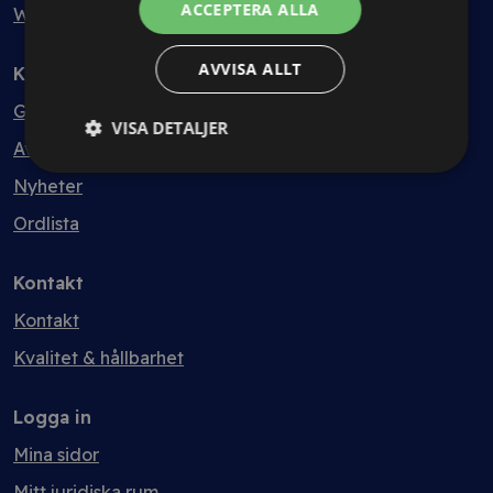
ACCEPTERA ALLA
Webbinarium
AVVISA ALLT
Kunskapsbank
Guider
VISA DETALJER
Avtalsmallar
Nyheter
Ordlista
Kontakt
Kontakt
Kvalitet & hållbarhet
Logga in
Mina sidor
Mitt juridiska rum