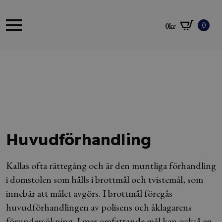
0
0
kr
Huvudförhandling
Kallas ofta rättegång och är den muntliga förhandling
i domstolen som hålls i brottmål och tvistemål, som
innebär att målet avgörs. I brottmål föregås
huvudförhandlingen av polisens och åklagarens
förundersökning. I mer omfattande mål kan också en