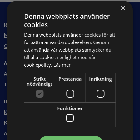
×
Denna webbplats använder
cookies
Rådgivning
Denna webbplats använder cookies för att
Min bolagsjurist
förbättra användarupplevelsen. Genom
Ombud
att använda vår webbplats samtycker du
till alla cookies i enlighet med vår
Avtal
cookiepolicy.
Läs mer
Avtalshantering
Strikt
Prestanda
Inriktning
nödvändigt
Testa kostnadsfritt
Utbildning
Funktioner
Kurser
Kurspaket
Abonnemang