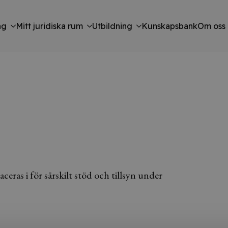
ng
Mitt juridiska rum
Utbildning
Kunskapsbank
Om oss
ras i för särskilt stöd och tillsyn under