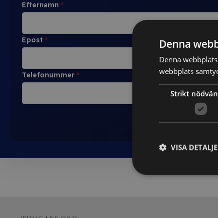
Efternamn
*
Epost
*
Denna webb
Denna webbplats 
webbplats samtyck
Telefonummer
*
Strikt nödvän
VISA DETALJ