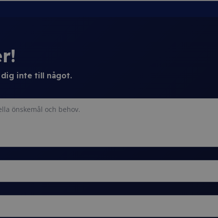
r!
ig inte till något.