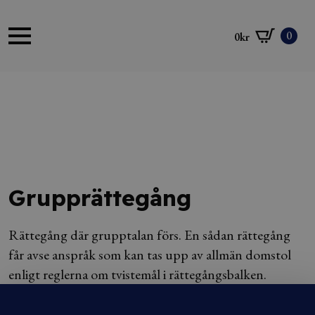
0
0
kr
Grupprättegång
Rättegång där grupptalan förs. En sådan rättegång
får avse anspråk som kan tas upp av allmän domstol
enligt reglerna om tvistemål i rättegångsbalken.