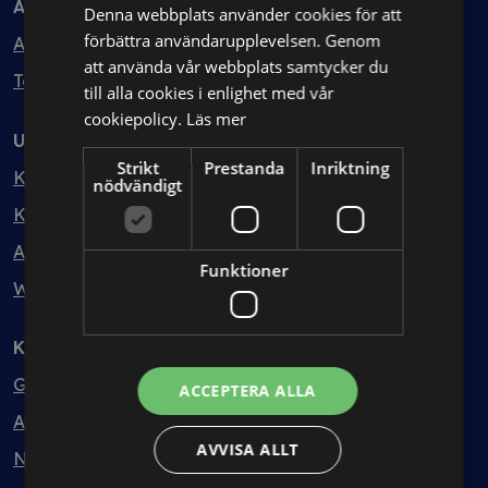
Avtal
Denna webbplats använder cookies för att
förbättra användarupplevelsen. Genom
Avtalshantering
att använda vår webbplats samtycker du
Testa kostnadsfritt
till alla cookies i enlighet med vår
cookiepolicy.
Läs mer
Utbildning
Strikt
Prestanda
Inriktning
Kurser
nödvändigt
Kurspaket
Abonnemang
Funktioner
Webbinarium
Kunskapsbank
Guider
ACCEPTERA ALLA
Avtalsmallar
AVVISA ALLT
Nyheter