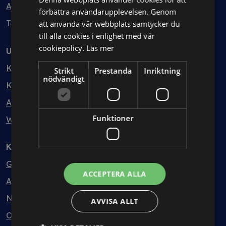
Avtalshantering
förbättra användarupplevelsen. Genom
Testa kostnadsfritt
att använda vår webbplats samtycker du
till alla cookies i enlighet med vår
cookiepolicy.
Läs mer
Utbildning
Kurser
Strikt
Prestanda
Inriktning
nödvändigt
Kurspaket
Abonnemang
Funktioner
Webbinarium
Kunskapsbank
Guider
ACCEPTERA ALLA
Avtalsmallar
Nyheter
AVVISA ALLT
Ordlista