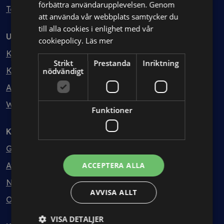
förbättra användarupplevelsen. Genom
Testa kostnadsfritt
att använda vår webbplats samtycker du
till alla cookies i enlighet med vår
Utbildning
cookiepolicy.
Läs mer
Kurser
Strikt
Prestanda
Inriktning
Kurspaket
nödvändigt
Abonnemang
Webbinarium
Funktioner
Kunskapsbank
Guider
Avtalsmallar
ACCEPTERA ALLA
Nyheter
AVVISA ALLT
Ordlista
VISA DETALJER