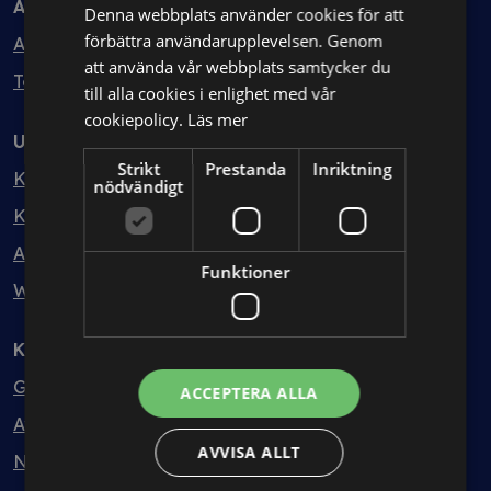
Avtal
Denna webbplats använder cookies för att
förbättra användarupplevelsen. Genom
Avtalshantering
att använda vår webbplats samtycker du
Testa kostnadsfritt
till alla cookies i enlighet med vår
cookiepolicy.
Läs mer
Utbildning
Strikt
Prestanda
Inriktning
Kurser
nödvändigt
Kurspaket
Abonnemang
Funktioner
Webbinarium
Kunskapsbank
Guider
ACCEPTERA ALLA
Avtalsmallar
AVVISA ALLT
Nyheter