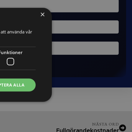
×
att använda vår
Funktioner
PTERA ALLA
NÄSTA ORD
Fullgörandekostnader