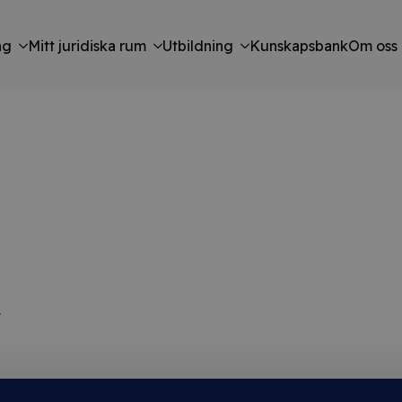
ng
Mitt juridiska rum
Utbildning
Kunskapsbank
Om oss
.