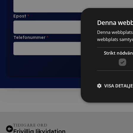
Epost
*
Denna webb
Denna webbplats 
Telefonummer
*
webbplats samtyck
Strikt nödvän
VISA DETALJ
TIDIGARE ORD
Frivillig likvidation