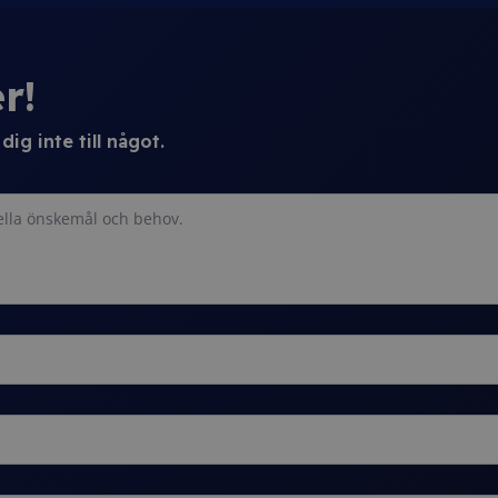
r!
ig inte till något.