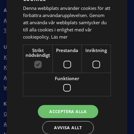
Denna webbplats använder cookies för att
Avtal
förbättra användarupplevelsen. Genom
Avtalshantering
att använda vår webbplats samtycker du
till alla cookies i enlighet med vår
Testa kostnadsfritt
cookiepolicy.
Läs mer
Utbildning
Strikt
Prestanda
Inriktning
nödvändigt
Kurser
Kurspaket
Abonnemang
Funktioner
Webbinarium
Kunskapsbank
ACCEPTERA ALLA
Guider
Avtalsmallar
AVVISA ALLT