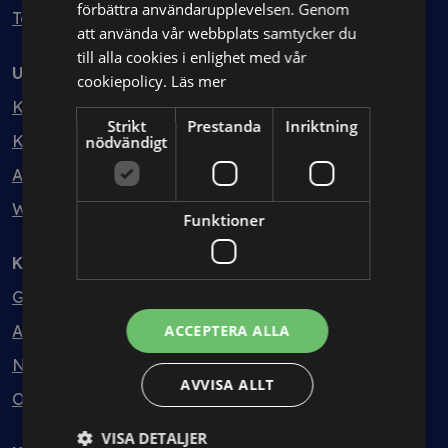
förbättra användarupplevelsen. Genom
Testa kostnadsfritt
att använda vår webbplats samtycker du
till alla cookies i enlighet med vår
Utbildning
cookiepolicy.
Läs mer
Kurser
Strikt
Prestanda
Inriktning
Kurspaket
nödvändigt
Abonnemang
Webbinarium
Funktioner
Kunskapsbank
Guider
Avtalsmallar
ACCEPTERA ALLA
Nyheter
AVVISA ALLT
Ordlista
VISA DETALJER