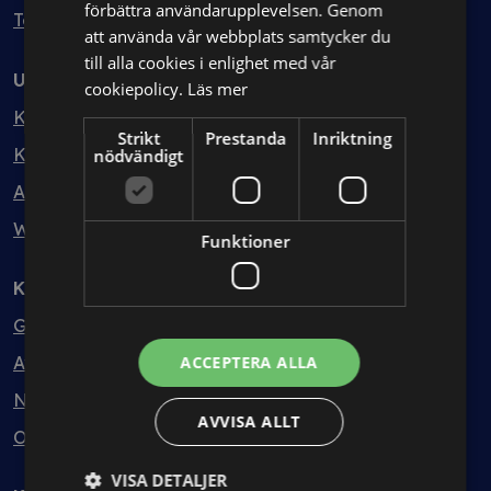
förbättra användarupplevelsen. Genom
Testa kostnadsfritt
att använda vår webbplats samtycker du
till alla cookies i enlighet med vår
Utbildning
cookiepolicy.
Läs mer
Kurser
Strikt
Prestanda
Inriktning
Kurspaket
nödvändigt
Abonnemang
Webbinarium
Funktioner
Kunskapsbank
Guider
Avtalsmallar
ACCEPTERA ALLA
Nyheter
AVVISA ALLT
Ordlista
VISA DETALJER